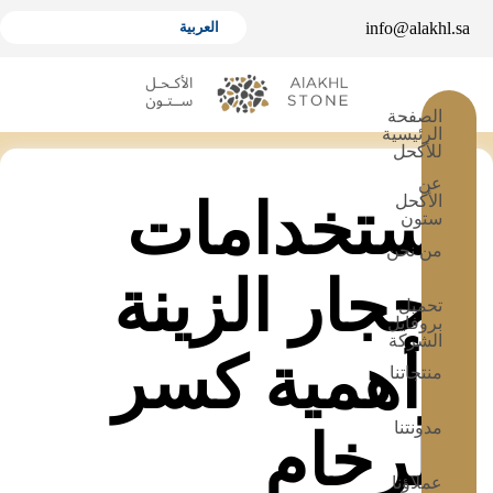
info@alakhl.sa
الصفحة
الرئيسية
للأكحل
عن
الأكحل
استخدامات
ستون
من نحن
أحجار الزينة
تحميل
بروفايل
الشركة
وأهمية كسر
منتجاتنا
مدونتنا
الرخام
عملاؤنا