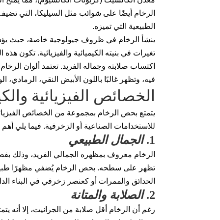
الرخام أيضًا على شوائب مثل السيليكا، التي تضيف 
الطبيعية التي تميزه.
ينشأ الرخام في ظروف جيولوجية خاصة، حيث يؤد
تغيرات في بنيته الكيميائية والفيزيائية. تكون هذه ال
اكتساب صلابته وجماله الفريد. تعتمد ألوان الرخام
فيه، وتظهر غالبًا باللون الأبيض النقي، الرمادي، ال
الخصائص الفيزيائية والك
يتمتع بحص الرخام بمجموعة من الخصائص الفيزيائية 
للاستخدامات الصناعية أو الزخرفية. فيما يلي أهم
1.
الجمال الطبيعي
الرخام معروف بمظهره الجمالي الفريد، وذلك بفضل
تظهر على سطحه. بحص الرخام يُضفي مظهرًا طبيعيً
الحدائق والممرات أو كعنصر زخرفي في البناء الدا
2.
الصلابة والمتانة
رغم أن الرخام أقل صلابة من الجرانيت، إلا أنه يتمت