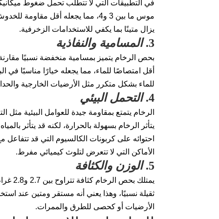
في التطبيقات التي لا تتطلب تحمل ضغوط ميكانيكي
موس ما بين 3 و4، مما يجعله أقل مقاومة
يزال متينًا بما يكفي للاستخدامات الزخرفية.
3.
المسامية والنفاذية
بحص الرخام يتميز بمسامية منخفضة نسبيًا مقارنة 
أقل امتصاصًا للماء، مما يجعله خيارًا مناسبًا في ا
للماء بشكل متكرر مثل الأرضيات الخارجية والحدائ
4.
التحمل البيئي
الرخام يتمتع بمقاومة جيدة للعوامل البيئية مثل ال
يتأثر الرخام بسهولة بالحرارة، لكنه قد يتأثر بالمي
احتوائه على كربونات الكالسيوم التي قد تتفاعل م
الأماكن التي لا تتعرض لتلوث كيميائي مفرط.
5.
الوزن والكثافة
يمتلك بح
ثقيلة نسبيًا، وهذا يعني أنه مستقر ومتين عند است
الأرضيات أو كحصى للطرق والممرات.