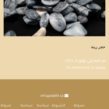
حجر زينة
تم النشر في
يوليو 6, 2024
مصنف كـ
Uncategorized
info@alakhl.sa
شروط
الشروط
سياسة
سياسة
شروط