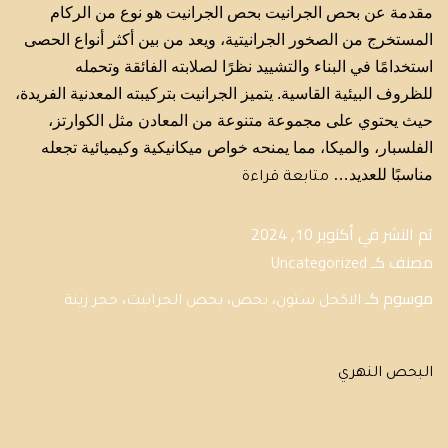
مقدمة عن بحص الجرانيت بحص الجرانيت هو نوع من الركام
المستخرج من الصخور الجرانيتية، ويعد من بين أكثر أنواع الحصى
استخدامًا في البناء والتشييد نظرًا لصلابته الفائقة وتحمله
للظروف البيئية القاسية. يتميز الجرانيت بتركيبته المعدنية الفريدة،
حيث يحتوي على مجموعة متنوعة من المعادن مثل الكوارتز،
الفلسبار، والميكا، مما يمنحه خواص ميكانيكية وكيميائية تجعله
مناسبًا للعديد…
متابعة قراءة
تم النشر في
أكتوبر 10, 2024
مصنف كـ
Uncategorized
موسوم كـ
،
،
،
الاكحل ستون
بحص
بحص الجرانيت
حجر زينة
البحص النهري